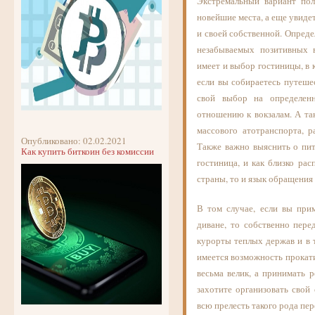
Экстремальный вариант по
новейшие места, а еще увиде
и своей собственной. Опреде
незабываемых позитивных 
имеет и выбор гостиницы, в
если вы собираетесь путеше
свой выбор на определен
отношению к вокзалам. А так
массового атотранспорта, р
Опубликовано: 02.02.2021
Также важно выяснить о пит
Как купить биткоин без комиссии
гостиница, и как близко ра
страны, то и язык обращения
В том случае, если вы при
диване, то собственно пер
курорты теплых держав и в 
имеется возможность прокат
весьма велик, а принимать 
захотите организовать свой
всю прелесть такого рода пер