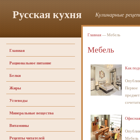
Русская кухня
Кулинарные рецепт
Главная
--- Мебель
Мебель
Главная
Рациональное питание
Как под
Белки
Опублик
Жиры
Первое
предмет
Углеводы
сочетать
Минеральные вещества
Офисная
Витамины
Опублик
Рецепты читателей
Мебель 