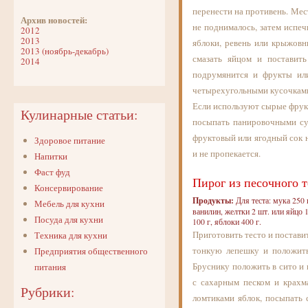
перенести на противень. Мес
Архив новостей:
не поднималось, затем испе
2012
2013
яблоки, ревень или крыжовн
2013 (ноябрь-декабрь)
смазать яйцом и поставит
2014
подрумянится и фрукты ил
четырехугольными кусочкам
Если используют сырые фрукт
Кулинарные статьи:
посыпать панировочными су
фруктовый или ягодный сок н
Здоровое питание
и не пропекается.
Напитки
Фаст фуд
Пирог из песочного т
Консервирование
Продукты:
Для теста: мука 250 
Мебель для кухни
ванилин, желтки 2 шт. или яйцо 1
Посуда для кухни
100 г, яблоки 400 г.
Приготовить тесто и поставит
Техника для кухни
тонкую лепешку и положить
Предприятия общественного
Бруснику положить в сито и 
питания
с сахарным песком и крахм
Рубрики:
ломтиками яблок, посыпать 