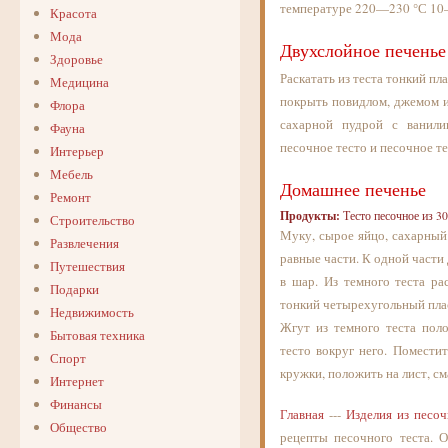
температуре 220—230 °С 10
Красота
Мода
Двухслойное печенье
Здоровье
Раскатать из теста тонкий п
Медицина
покрыть повидлом, джемом и
Флора
сахарной пудрой с ванили
Фауна
песочное тесто и песочное те
Интерьер
Мебель
Домашнее печенье
Ремонт
Продукты:
Тесто песочное из 300
Строительство
Муку, сырое яйцо, сахарный 
Развлечения
равные части. К одной части
Путешествия
в шар. Из темного теста ра
Подарки
тонкий четырехугольный плас
Недвижимость
Жгут из темного теста поло
Бытовая техника
тесто вокруг него. Помести
Спорт
кружки, положить на лист, см
Интернет
Финансы
Главная
---
Изделия из песоч
Общество
рецепты песочного теста. 