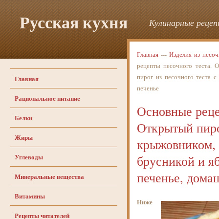
Русская кухня
Кулинарные рецепт
Главная
---
Изделия из песоч
рецепты песочного теста. 
пирог из песочного теста с
Главная
печенье
Рациональное питание
Основные реце
Белки
Открытый пиро
Жиры
крыжовником, 
Углеводы
брусникой и я
печенье, дома
Минеральные вещества
Витамины
Ниже
Рецепты читателей