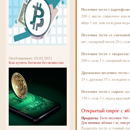
Песочное тесто с картофеле
200 г, масло сливочное или 
яйцо 1 шт. или холодная вода 4
Песочное тесто со сметаной
шт., сахарный песок 20 г, соль 
Песочное тесто с творогом:
Опубликовано: 02.02.2021
200 г, соль 5 г, сахарный песок
Как купить биткоин без комиссии
Дрожжевое песочное тесто:
м
25 г, дрожжи 35 г, холодное м
Песочное тесто с сыром:
мук
150 г, соль 3 г, перец красны
Открытый пирог с яб
Продукты:
Тесто песочное 700—
Для начинки: яблоки 1 кг, или р
Раскатать тесто в тонкий п