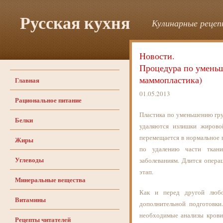
Русская кухня
Кулинарные рецепт
Новости.
Процедура по умень
маммопластика)
Главная
01.05.2013
Рациональное питание
Пластика по уменьшению гру
Белки
удаляются излишки жирово
перемещается в нормальное 
Жиры
по удалению части ткан
Углеводы
заболеваниям. Длится опера
этап.
Минеральные вещества
Как и перед другой любо
Витамины
дополнительной подготовки
необходимые анализы крови,
Рецепты читателей