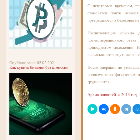
С некоторым временем, пр
становятся почти незаме
превращаются в белесоватые 
Госпитализация обычно 
послеоперационного отека т
приподнятом положении. Н
рассасываются внутрикожны
Опубликовано: 02.02.2021
Как купить биткоин без комиссии
После операции по уменьшен
всевозможных физических на
груди и отек.
Архив новостей за 2013 год