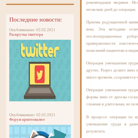
рекомендации медиков. Не
несколько дней до операции.
Последние новости:
Приемы редукционной маммо
века. Эти методики отли
Опубликовано: 02.02.2021
Раскрутка твиттера
послеоперационных рубц
приверженности пластиче
пожеланий пациентки и инди
Операция уменьшения груди
других. Разрез делают вниз 
много времени, сохраняется 
Операция уменьшения груди
формы вниз от ареолы соска
сложная и длительная, но по
Опубликовано: 02.02.2021
В процессе операции по к
Форум криптовалют
уменьшение груди в данн
результата.