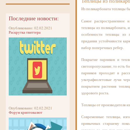
Теплицы из поликарб
Из поликарбоната теплицы б
Последние новости:
Самое распространенное 
теплицы из поликарбоната, 
Опубликовано: 02.02.2021
Раскрутка твиттера
особенности теплицы из п
придания устойчивости кар
набор поперечных ребер.
Покрытие парников и тепли
светопропускание, то есть б
парников проходит в расс
ультрафиолетовые лучи чер
покрытием растения теплиц
здорового роста.
Теплицы от производителя из
Опубликовано: 02.02.2021
Форум криптовалют
Современные теплицы, изг
привычных старшему поко