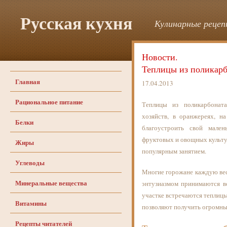
Русская кухня
Кулинарные рецепт
Новости.
Теплицы из поликарб
Главная
17.04.2013
Рациональное питание
Теплицы из поликарбонат
хозяйств, в оранжереях, н
Белки
благоустроить свой мале
фруктовых и овощных культур
Жиры
популярным занятием.
Углеводы
Многие горожане каждую вес
Минеральные вещества
энтузиазмом принимаются в
участке встречаются теплицы
Витамины
позволяют получить огромны
Рецепты читателей