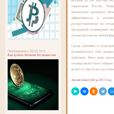
которые до сих пор еще час
территории России. Появ
значительно удешевить мет
эффективность и долгов
распространенные на сегод
прозрачный полимерный мат
теплиц абсолютно любой фор
Среди дачников и огородни
Опубликовано: 02.02.2021
поликарбоната. Они неприх
Как купить биткоин без комиссии
мобильны. Имея даже начал
теплица может быть собрана 
делает ее еще более доступно
Архив новостей за 2013 год