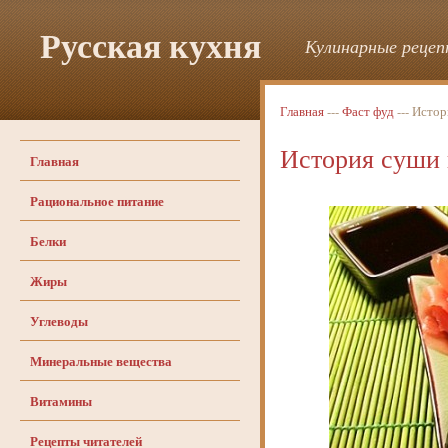
Русская кухня
Кулинарные рецепт
Главная
---
Фаст фуд
--- Исто
История суши 
Главная
Рациональное питание
Белки
Жиры
Углеводы
Минеральные вещества
Витамины
Рецепты читателей