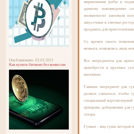
маринования рыбы и подав
данному нововведению со
молниеносно завоевали поп
закусочные и элитные рестор
продавать для приготовления
Со времен своего появлен
менялся, появлялись лишь но
Опубликовано: 02.02.2021
Все ингредиенты для приг
Как купить биткоин без комиссии
приобрести в крупных суп
магазинах.
Главные ингредиент для су
должен слипаться, чтобы 
специальный короткозерный 
приправа, добавляемая для с
сахара.
Гункан – вид суши, которая 